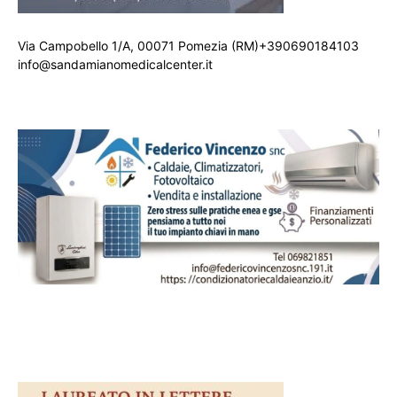
Via Campobello 1/A, 00071 Pomezia (RM)+390690184103
info@sandamianomedicalcenter.it