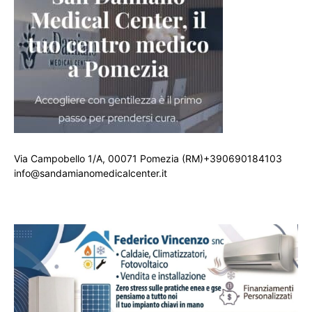
Via Campobello 1/A, 00071 Pomezia (RM)+390690184103
info@sandamianomedicalcenter.it