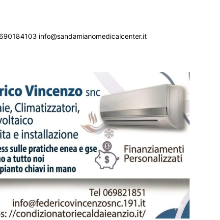
690184103 info@sandamianomedicalcenter.it