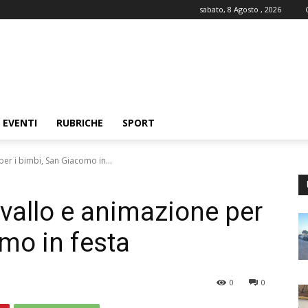
sabato, 8 Agosto , 2026
EVENTI
RUBRICHE
SPORT
er i bimbi, San Giacomo in...
vallo e animazione per
mo in festa
0
0