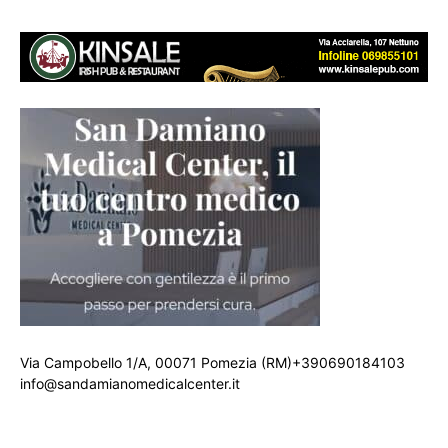
Via Campobello 1/A, 00071 Pomezia (RM)+390690184103
info@sandamianomedicalcenter.it