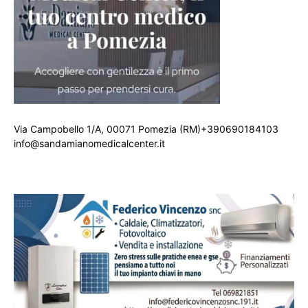
Via Campobello 1/A, 00071 Pomezia (RM)+390690184103
info@sandamianomedicalcenter.it