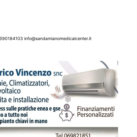
690184103 info@sandamianomedicalcenter.it