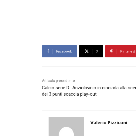
Facebook
X
Pinterest
Articolo precedente
Calcio serie D- Anziolavinio in ciociarìa alla rice
dei 3 punti scaccia play-out
Valerio Pizziconi