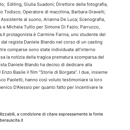
; Editing, Giulia Suadoni; Direttore della fotografia,
o Todisco; Operatore di macchina, Barbara Gravelli;
; Assistente al suono, Arianna De Luca; Scenografia,
s e Michela Tullio per Simone Di Fazio; Parrucco,
a.Il protagonista è Carmine Farina, uno studente del
dal regista Daniele Blando nel corso di un casting
ltre comparse sono state individuate all’interno
esa la notizia della tragica prematura scomparsa del
ista Daniele Blando ha deciso di dedicare alla
Enzo Basile il film “Storie di Borgata”. I due, insieme
sco Paoletti, hanno così voluto testimoniare la loro
nico D’Alessio per quanto fatto per incentivare le
ilizzabili, a condizione di citare espressamente la fonte
iberauscita.it