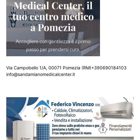
Via Campobello 1/A, 00071 Pomezia (RM)+390690184103
info@sandamianomedicalcenter.it