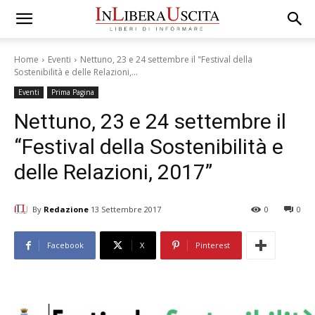
Home
Eventi
Nettuno, 23 e 24 settembre il "Festival della
Sostenibilità e delle Relazioni,...
Eventi
Prima Pagina
Nettuno, 23 e 24 settembre il
“Festival della Sostenibilità e
delle Relazioni, 2017”
By
Redazione
13 Settembre 2017
0
0
Facebook
X
Pinterest