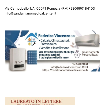
Via Campobello 1/A, 00071 Pomezia (RM)+390690184103
info@sandamianomedicalcenter.it