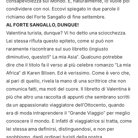
consapevolezza sul Mondo. E, naturalmente, lo vuole poi
condividere con noi. Eccovi spiegato in due parole il
richiamo del Forte Sangallo di fine settembre.
AL FORTE SANGALLO, DUNQUE!
Valentina turista, dunque? Vi ho detto una sciocchezza.
Lei stessa rifiuta questo epiteto, come si può non
raramente riscontrare sul suo libretto (ingiusto
diminutivo, questo!)” La mia Asia”. Qualcuno potrebbe
dire che il titolo fa il verso al più celebre romanzo “La mia
Africa” di Karen Blixen. Ed è verissimo. Come è vero che,
al pari di quello, rivela la mano di una scrittrice che non
comunica fatti, ma moti del cuore. Il libretto di Valentina è
più che altro una raccolta di appunti che sembrano scritti
da un appassionato viaggiatore dell’Ottocento, quando
era di moda intraprendere il “Grande Viaggio” per meglio
conoscere il mondo. E infatti di viaggiatrice si tratta, come
lei stessa ama definirsi, distinguendosi, e non per
snobbismo, dagli ordinari turisti della nostra