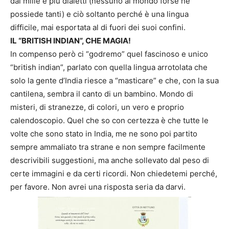
dai mille e più dialetti (nessuno al mondo forse ne
possiede tanti) e ciò soltanto perché è una lingua
difficile, mai esportata al di fuori dei suoi confini.
IL “BRITISH INDIAN”, CHE MAGIA!
In compenso però ci “godremo” quel fascinoso e unico
“british indian”, parlato con quella lingua arrotolata che
solo la gente d’India riesce a “masticare” e che, con la sua
cantilena, sembra il canto di un bambino. Mondo di
misteri, di stranezze, di colori, un vero e proprio
calendoscopio. Quel che so con certezza è che tutte le
volte che sono stato in India, me ne sono poi partito
sempre ammaliato tra strane e non sempre facilmente
descrivibili suggestioni, ma anche sollevato dal peso di
certe immagini e da certi ricordi. Non chiedetemi perché,
per favore. Non avrei una risposta seria da darvi.