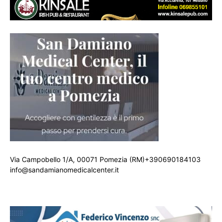
Via Campobello 1/A, 00071 Pomezia (RM)+390690184103
info@sandamianomedicalcenter.it