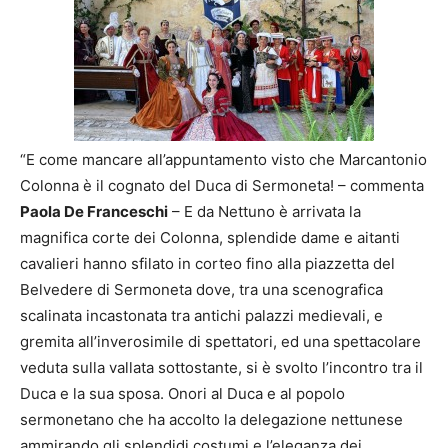
“E come mancare all’appuntamento visto che Marcantonio
Colonna è il cognato del Duca di Sermoneta! – commenta
Paola De Franceschi
– E da Nettuno è arrivata la
magnifica corte dei Colonna, splendide dame e aitanti
cavalieri hanno sfilato in corteo fino alla piazzetta del
Belvedere di Sermoneta dove, tra una scenografica
scalinata incastonata tra antichi palazzi medievali, e
gremita all’inverosimile di spettatori, ed una spettacolare
veduta sulla vallata sottostante, si è svolto l’incontro tra il
Duca e la sua sposa. Onori al Duca e al popolo
sermonetano che ha accolto la delegazione nettunese
ammirando gli splendidi costumi e l’eleganza dei