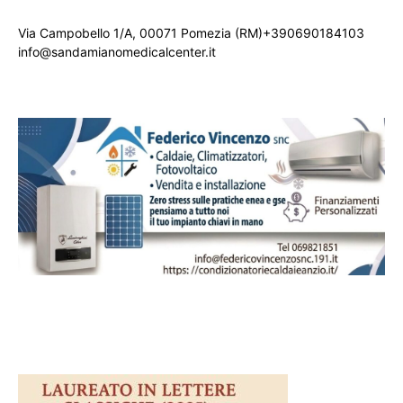
Via Campobello 1/A, 00071 Pomezia (RM)+390690184103
info@sandamianomedicalcenter.it