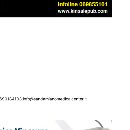
690184103 info@sandamianomedicalcenter.it