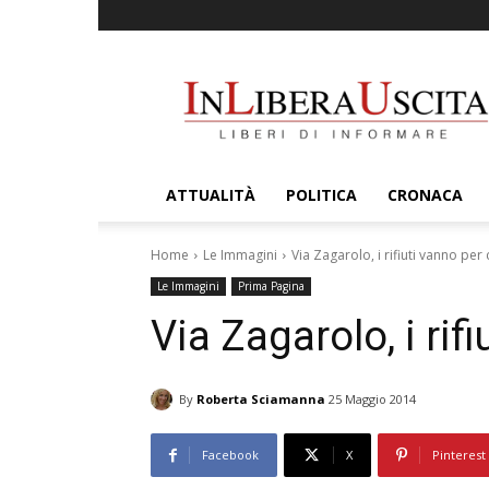
InLiberaUscita
ATTUALITÀ
POLITICA
CRONACA
Home
Le Immagini
Via Zagarolo, i rifiuti vanno per
Le Immagini
Prima Pagina
Via Zagarolo, i rif
By
Roberta Sciamanna
25 Maggio 2014
Facebook
X
Pinterest