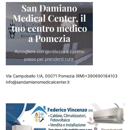
Via Campobello 1/A, 00071 Pomezia (RM)+390690184103
info@sandamianomedicalcenter.it