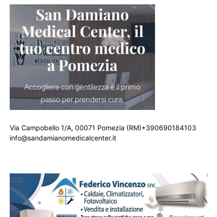
Via Campobello 1/A, 00071 Pomezia (RM)+390690184103
info@sandamianomedicalcenter.it