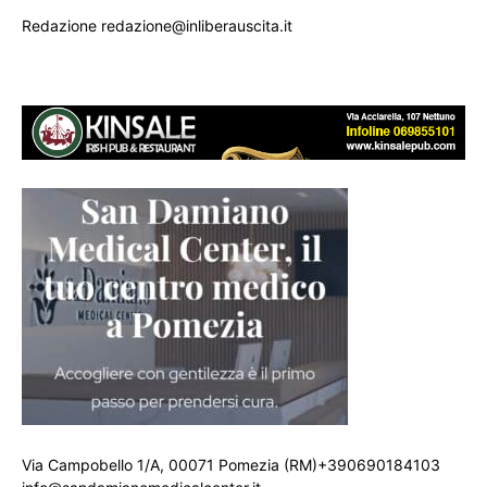
Redazione redazione@inliberauscita.it
Via Campobello 1/A, 00071 Pomezia (RM)+390690184103