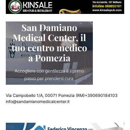
Via Campobello 1/A, 00071 Pomezia (RM)+390690184103
info@sandamianomedicalcenter.it