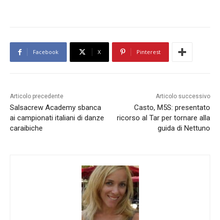
Facebook
X
Pinterest
Articolo precedente
Articolo successivo
Salsacrew Academy sbanca
Casto, M5S: presentato
ai campionati italiani di danze
ricorso al Tar per tornare alla
caraibiche
guida di Nettuno