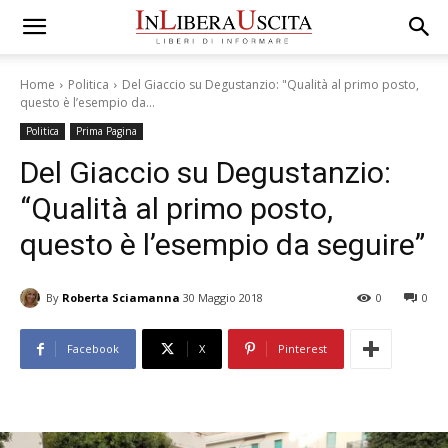
Home
Politica
Del Giaccio su Degustanzio: "Qualità al primo posto,
questo è l’esempio da...
Politica
Prima Pagina
Del Giaccio su Degustanzio:
“Qualità al primo posto,
questo è l’esempio da seguire”
By
Roberta Sciamanna
30 Maggio 2018
0
0
Facebook
X
Pinterest