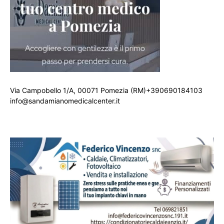
Via Campobello 1/A, 00071 Pomezia (RM)+390690184103
info@sandamianomedicalcenter.it