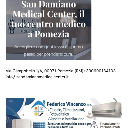
Via Campobello 1/A, 00071 Pomezia (RM)+390690184103
info@sandamianomedicalcenter.it