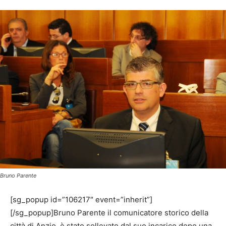
Bruno Parente
[sg_popup id=”106217″ event=”inherit”]
[/sg_popup]Bruno Parente il comunicatore storico della
città di Anzio, è stato sollevato dal suo incarico dopo una