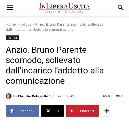
Home
Politica
Anzio. Bruno Parente scomodo, sollevato
dall'incarico l'addetto alla comunicazione
Politica
Anzio. Bruno Parente
scomodo, sollevato
dall’incarico l’addetto alla
comunicazione
By
Claudio Pelagallo
18 Dicembre 2018
0
0
Facebook
X
Pinterest