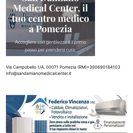
Via Campobello 1/A, 00071 Pomezia (RM)+390690184103
info@sandamianomedicalcenter.it