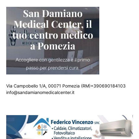
Via Campobello 1/A, 00071 Pomezia (RM)+390690184103
info@sandamianomedicalcenter.it