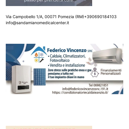
Via Campobello 1/A, 00071 Pomezia (RM)+390690184103
info@sandamianomedicalcenter.it