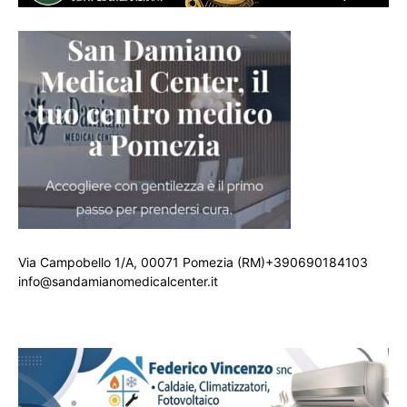
Via Campobello 1/A, 00071 Pomezia (RM)+390690184103
info@sandamianomedicalcenter.it