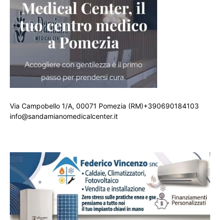
Via Campobello 1/A, 00071 Pomezia (RM)+390690184103
info@sandamianomedicalcenter.it