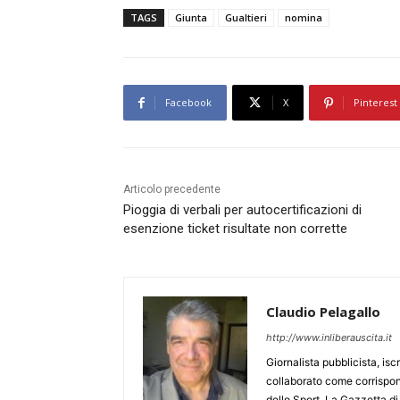
TAGS
Giunta
Gualtieri
nomina
Facebook
X
Pinterest
Articolo precedente
Pioggia di verbali per autocertificazioni di
esenzione ticket risultate non corrette
Claudio Pelagallo
http://www.inliberauscita.it
Giornalista pubblicista, isc
collaborato come corrispond
dello Sport, La Gazzetta di