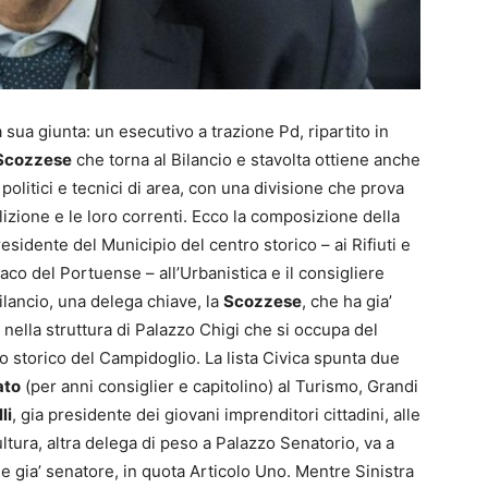
sua giunta: un esecutivo a trazione Pd, ripartito in
 Scozzese
che torna al Bilancio e stavolta ottiene anche
 politici e tecnici di area, con una divisione che prova
alizione e le loro correnti. Ecco la composizione della
residente del Municipio del centro storico – ai Rifiuti e
aco del Portuense – all’Urbanistica e il consigliere
Bilancio, una delega chiave, la
Scozzese
, che ha gia’
 nella struttura di Palazzo Chigi che si occupa del
 storico del Campidoglio. La lista Civica spunta due
ato
(per anni consiglier e capitolino) al Turismo, Grandi
li
, gia presidente dei giovani imprenditori cittadini, alle
ultura, altra delega di peso a Palazzo Senatorio, va a
 gia’ senatore, in quota Articolo Uno. Mentre Sinistra