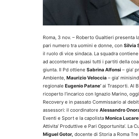
Roma, 3 nov. – Roberto Gualtieri presenta la 
pari numero tra uomini e donne, con
Silvia
il ruolo di vice sindaca. La squadra contiene
ad accontentare quasi tutti i partiti della co
giunta. Il Pd ottiene
Sabrina Alfonsi
– gia’ p
Ambiente,
Maurizio Veloccia
– gia’ minisind
regionale
Eugenio Patane’
ai Trasporti. Al 
ricoperto l’incarico con Ignazio Marino, oggi
Recovery e in passato Commissario al debito
assessori: il coordinatore
Alessandro Onor
Eventi e Sport e la capolista
Monica Lucarel
Attivita’ Produttive e Pari Opportunita’. La C
Miguel Gotor,
docente di Storia a Roma Tre e