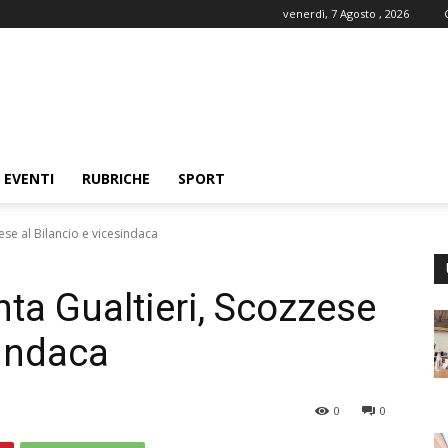
venerdì, 7 Agosto , 2026
EVENTI
RUBRICHE
SPORT
ese al Bilancio e vicesindaca
ta Gualtieri, Scozzese
sindaca
0
0