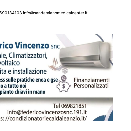
690184103 info@sandamianomedicalcenter.it