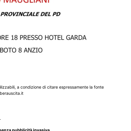
ilizzabili, a condizione di citare espressamente la fonte
iberauscita.it
_
 senza pubblicità invasiva