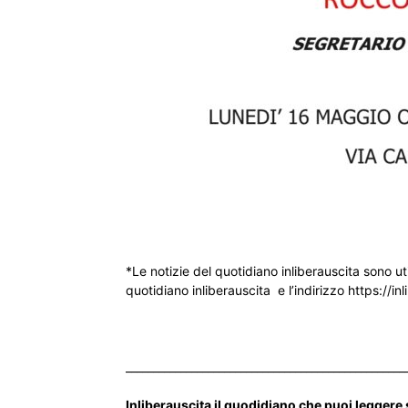
*Le notizie del quotidiano inliberauscita sono ut
quotidiano inliberauscita e l’indirizzo https://inl
___________________________________________________
Inliberauscita il quodidiano che puoi leggere