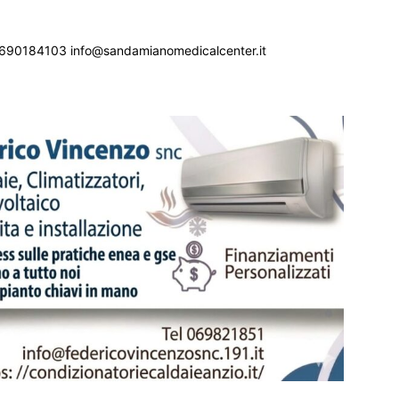
690184103 info@sandamianomedicalcenter.it