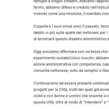
famiglie e singoli cittadini. Abbiamo rappres
fermo, abbiamo difeso e creduto nell’istit
vivendo come una missione, il mandato rice
Coppola e i suoi ormai sono il passato, benc
debito in più sulle spalle dei nettunesi per i
di terminare questo disastro ammimistrivo e 
Oggi possiamo affermare con certezza che 
esperimento sociale/civico riuscito: abbiamo 
azione amministrativa con competenza, capacit
comunità nettunese, tutto da semplici e liberi 
Continueremo ad essere presenti continuando
progetti per la Città, molti dei quali già avv
civile e con donne e uomini che insieme a noi
questa città, oltre al modo di “intendere” e “