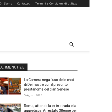
Chi Siamo
Contattaci
Termini e Condizioni di Utilizzo
ULTIME NOTIZIE
La Camera nega l’uso delle chat
di Delmastro con il presunto
prestanome del clan Senese
5 Agosto 2026
Roma, attende la ex in strada e la
aggredisce. Arrestato 38enne per