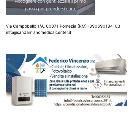
Via Campobello 1/A, 00071 Pomezia (RM)+390690184103
info@sandamianomedicalcenter.it