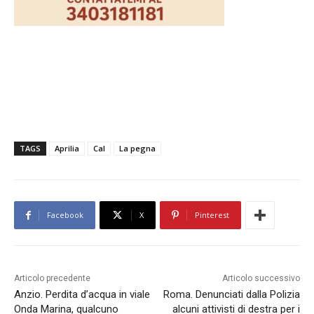
TAGS
Aprilia
Cal
La pegna
Facebook
X
Pinterest
Articolo precedente
Articolo successivo
Anzio. Perdita d’acqua in viale
Roma. Denunciati dalla Polizia
Onda Marina, qualcuno
alcuni attivisti di destra per i