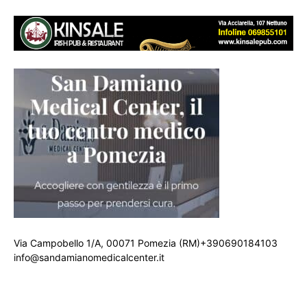
Via Campobello 1/A, 00071 Pomezia (RM)+390690184103
info@sandamianomedicalcenter.it