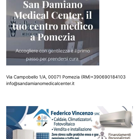
Via Campobello 1/A, 00071 Pomezia (RM)+390690184103
info@sandamianomedicalcenter.it