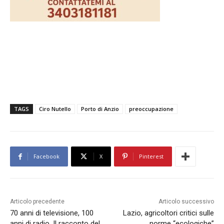
TAGS
Ciro Nutello
Porto di Anzio
preoccupazione
Facebook
X
Pinterest
Articolo precedente
Articolo successivo
70 anni di televisione, 100
Lazio, agricoltori critici sulle
anni di radio. Il racconto del
norme “ecologiche”