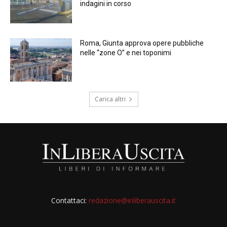
indagini in corso
Roma, Giunta approva opere pubbliche
nelle “zone O” e nei toponimi
Carica altri
Contattaci:
redazione@inliberauscita.it