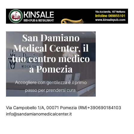
Via Campobello 1/A, 00071 Pomezia (RM)+390690184103
info@sandamianomedicalcenter.it