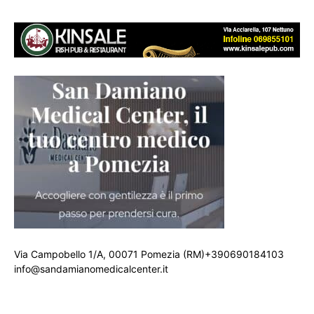
Via Campobello 1/A, 00071 Pomezia (RM)+390690184103
info@sandamianomedicalcenter.it