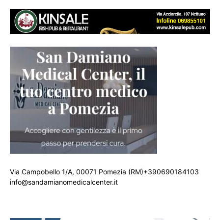
Via Campobello 1/A, 00071 Pomezia (RM)+390690184103
info@sandamianomedicalcenter.it