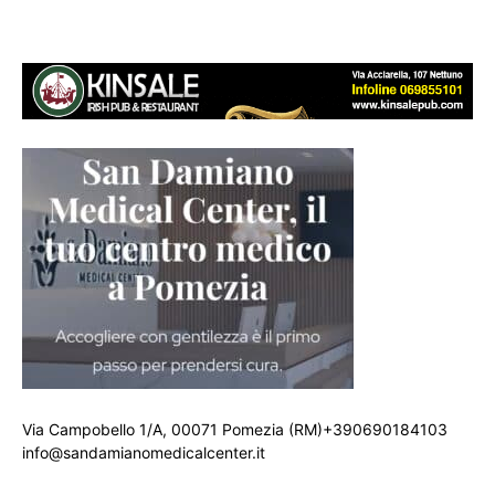
Via Campobello 1/A, 00071 Pomezia (RM)+390690184103
info@sandamianomedicalcenter.it