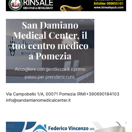
Via Campobello 1/A, 00071 Pomezia (RM)+390690184103
info@sandamianomedicalcenter.it