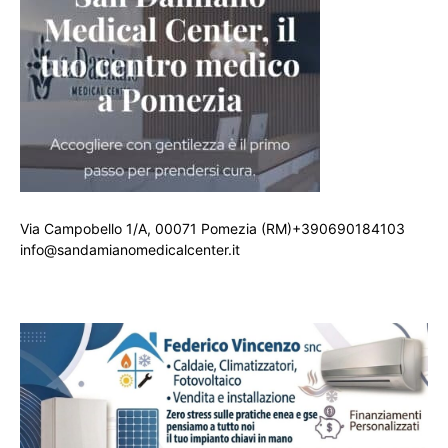
Via Campobello 1/A, 00071 Pomezia (RM)+390690184103
info@sandamianomedicalcenter.it