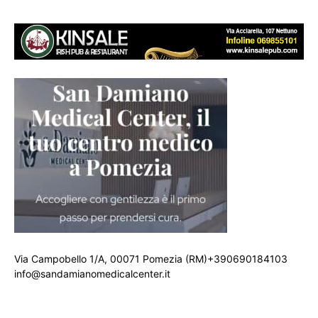
Via Campobello 1/A, 00071 Pomezia (RM)+390690184103
info@sandamianomedicalcenter.it