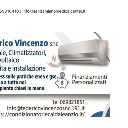
690184103 info@sandamianomedicalcenter.it