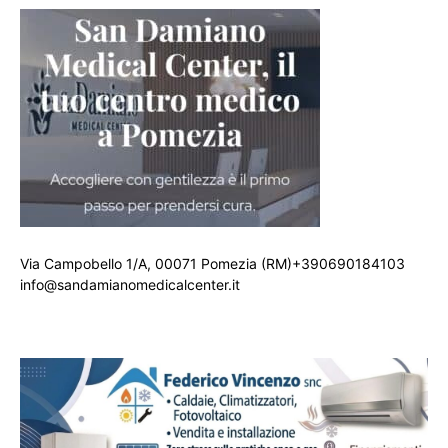
Via Campobello 1/A, 00071 Pomezia (RM)+390690184103
info@sandamianomedicalcenter.it