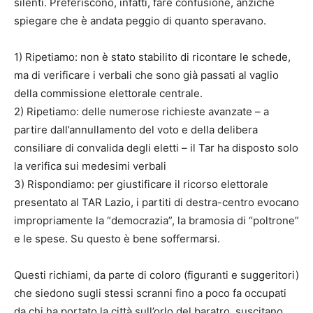
silenti. Preferiscono, infatti, fare confusione, anziché
spiegare che è andata peggio di quanto speravano.
1) Ripetiamo: non è stato stabilito di ricontare le schede,
ma di verificare i verbali che sono già passati al vaglio
della commissione elettorale centrale.
2) Ripetiamo: delle numerose richieste avanzate – a
partire dall’annullamento del voto e della delibera
consiliare di convalida degli eletti – il Tar ha disposto solo
la verifica sui medesimi verbali
3) Rispondiamo: per giustificare il ricorso elettorale
presentato al TAR Lazio, i partiti di destra-centro evocano
impropriamente la “democrazia”, la bramosia di “poltrone”
e le spese. Su questo è bene soffermarsi.
Questi richiami, da parte di coloro (figuranti e suggeritori)
che siedono sugli stessi scranni fino a poco fa occupati
da chi ha portato la città sull’orlo del baratro, suscitano