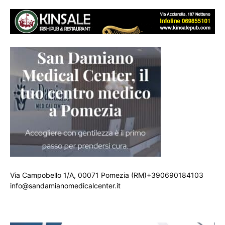
Via Campobello 1/A, 00071 Pomezia (RM)+390690184103
info@sandamianomedicalcenter.it