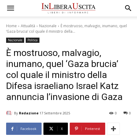
Home
Attualità
Nazionale
È mostruoso, malvagio, inumano, quel
‘Gaza brucia’ col quale il ministro della...
Nazionale
Politica
È mostruoso, malvagio,
inumano, quel ‘Gaza brucia’
col quale il ministro della
Difesa israeliano Israel Katz
annuncia l’invasione di Gaza
By
Redazione
17 Settembre 2025
0
0
Facebook
X
Pinterest