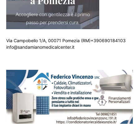
Via Campobello 1/A, 00071 Pomezia (RM)+390690184103
info@sandamianomedicalcenter.it