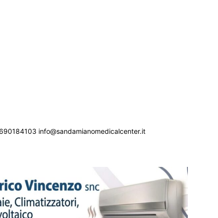
690184103 info@sandamianomedicalcenter.it