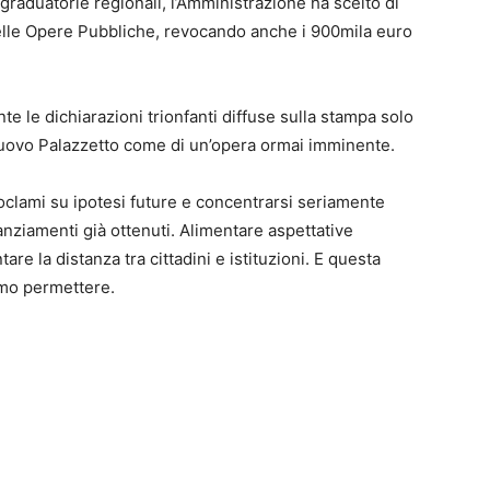
-graduatorie regionali, l’Amministrazione ha scelto di
delle Opere Pubbliche, revocando anche i 900mila euro
le dichiarazioni trionfanti diffuse sulla stampa solo
nuovo Palazzetto come di un’opera ormai imminente.
oclami su ipotesi future e concentrarsi seriamente
nanziamenti già ottenuti. Alimentare aspettative
e la distanza tra cittadini e istituzioni. E questa
amo permettere.