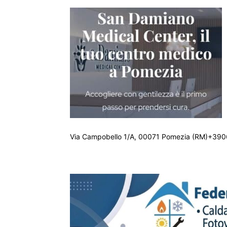
Via Campobello 1/A, 00071 Pomezia (RM)+390