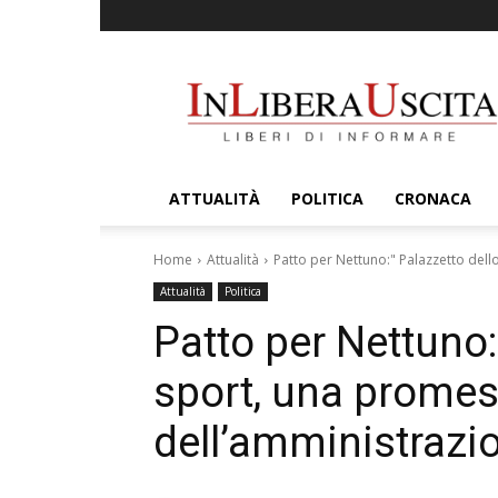
InLiberaUscita
ATTUALITÀ
POLITICA
CRONACA
Home
Attualità
Patto per Nettuno:" Palazzetto del
Attualità
Politica
Patto per Nettuno:
sport, una prome
dell’amministrazio