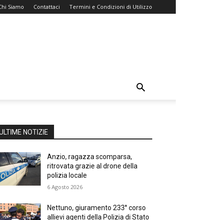
Chi Siamo
Contattaci
Termini e Condizioni di Utilizzo
ULTIME NOTIZIE
Anzio, ragazza scomparsa,
ritrovata grazie al drone della
polizia locale
6 Agosto 2026
Nettuno, giuramento 233° corso
allievi agenti della Polizia di Stato