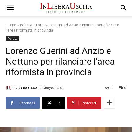
Home
Politica
Lorenzo Guerini ad Anzio e Nettuno per rilanciare
l'area riformista in provincia
Politica
Lorenzo Guerini ad Anzio e
Nettuno per rilanciare l’area
riformista in provincia
By
Redazione
19 Giugno 2026
0
0
Facebook
X
Pinterest