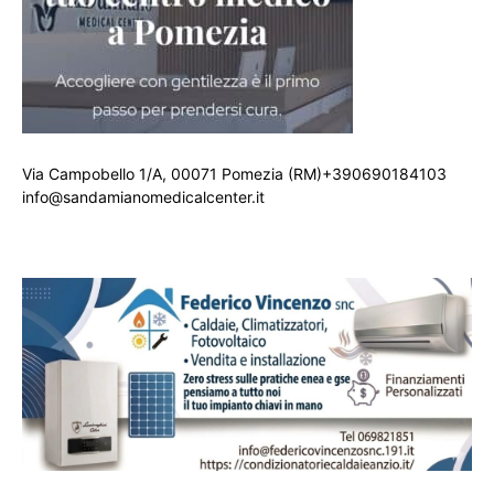
Via Campobello 1/A, 00071 Pomezia (RM)+390690184103
info@sandamianomedicalcenter.it