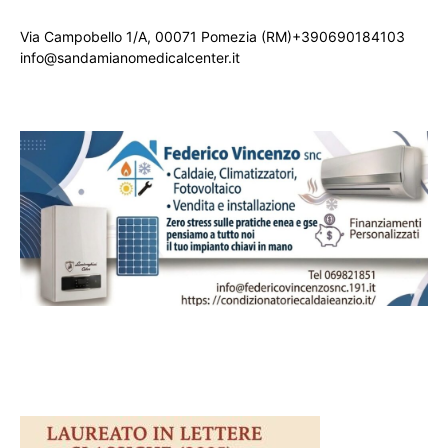
Via Campobello 1/A, 00071 Pomezia (RM)+390690184103
info@sandamianomedicalcenter.it