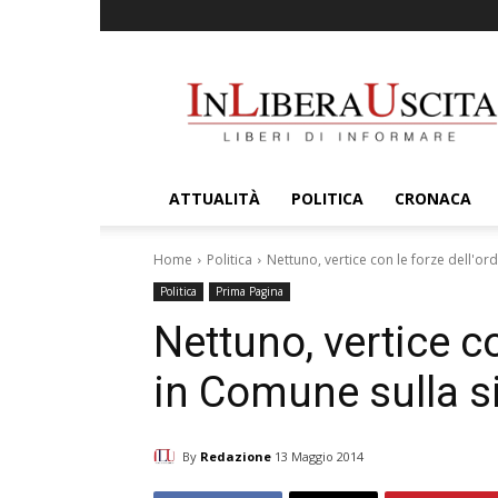
InLiberaUscita
ATTUALITÀ
POLITICA
CRONACA
Home
Politica
Nettuno, vertice con le forze dell'or
Politica
Prima Pagina
Nettuno, vertice co
in Comune sulla s
By
Redazione
13 Maggio 2014