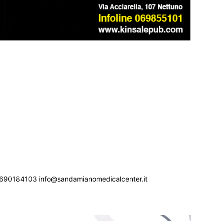
690184103 info@sandamianomedicalcenter.it