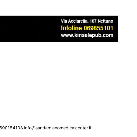
690184103 info@sandamianomedicalcenter.it