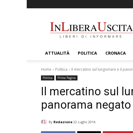
InLiberaUscita
ATTUALITÀ
POLITICA
CRONACA
Home
Politica
Il mercatino sul lungomare e il pan
Politica
Prima Pagina
Il mercatino sul l
panorama negato
By
Redazione
22 Luglio 2014