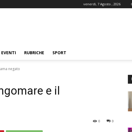
venerdì, 7 Agosto , 2026
EVENTI
RUBRICHE
SPORT
orama negato
ungomare e il
0
0