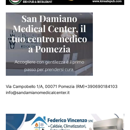
Via Campobello 1/A, 00071 Pomezia (RM)+390690184103
info@sandamianomedicalcenter.it