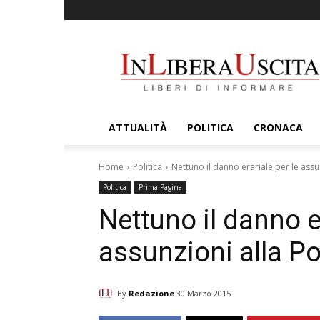
InLiberaUscita
ATTUALITÀ
POLITICA
CRONACA
Home
Politica
Nettuno il danno erariale per le ass
Politica
Prima Pagina
Nettuno il danno er
assunzioni alla P
By
Redazione
30 Marzo 2015