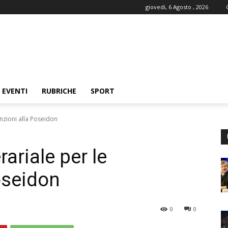
giovedì, 6 Agosto , 2026
EVENTI
RUBRICHE
SPORT
unzioni alla Poseidon
ariale per le
oseidon
0
0