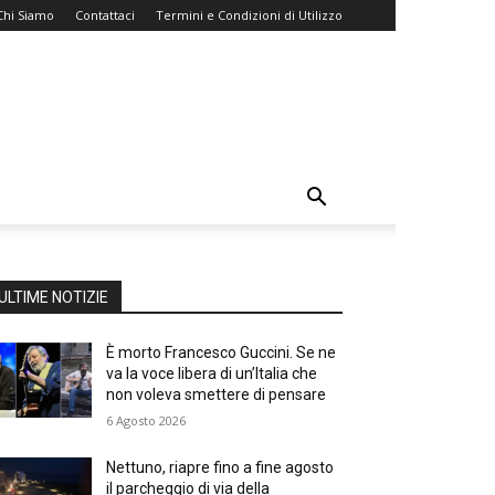
Chi Siamo
Contattaci
Termini e Condizioni di Utilizzo
ULTIME NOTIZIE
È morto Francesco Guccini. Se ne
va la voce libera di un’Italia che
non voleva smettere di pensare
6 Agosto 2026
Nettuno, riapre fino a fine agosto
il parcheggio di via della