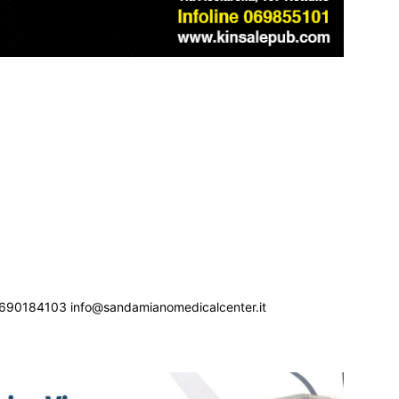
690184103 info@sandamianomedicalcenter.it