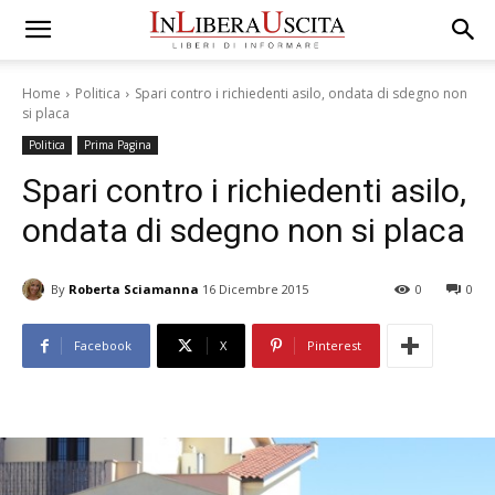
Home
Politica
Spari contro i richiedenti asilo, ondata di sdegno non
si placa
Politica
Prima Pagina
Spari contro i richiedenti asilo,
ondata di sdegno non si placa
By
Roberta Sciamanna
16 Dicembre 2015
0
0
Facebook
X
Pinterest