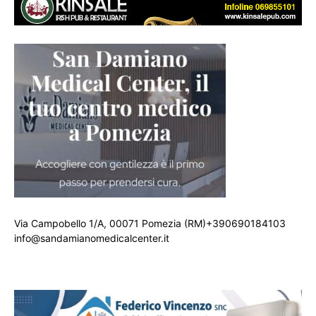
Via Campobello 1/A, 00071 Pomezia (RM)+390690184103
info@sandamianomedicalcenter.it