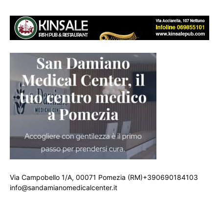
Via Campobello 1/A, 00071 Pomezia (RM)+390690184103
info@sandamianomedicalcenter.it