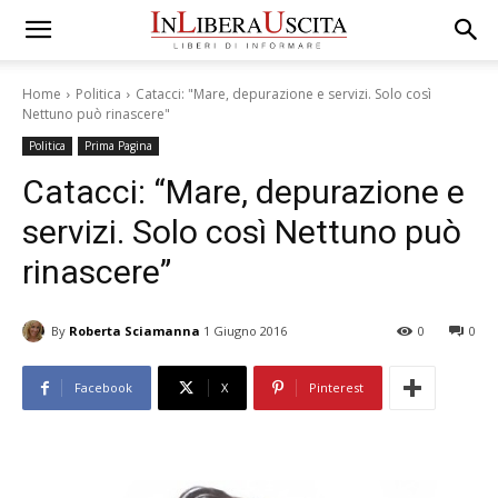
Home
Politica
Catacci: "Mare, depurazione e servizi. Solo così
Nettuno può rinascere"
Politica
Prima Pagina
Catacci: “Mare, depurazione e
servizi. Solo così Nettuno può
rinascere”
By
Roberta Sciamanna
1 Giugno 2016
0
0
Facebook
X
Pinterest