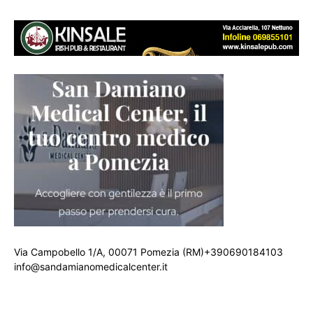
Via Campobello 1/A, 00071 Pomezia (RM)+390690184103
info@sandamianomedicalcenter.it