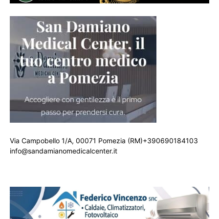
Via Campobello 1/A, 00071 Pomezia (RM)+390690184103
info@sandamianomedicalcenter.it